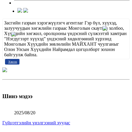
Засгийн газрын хэрэгжүүлэгч агентлаг Гэр бүл, хүүхэд,
залуучуудын хөгжлийн газраас Монголын скаутын холбоо,
Хүүхдийн хөгжил, оролцооны үндэсний сүлжээтэй хамтран
"Нэгдүгээрт хүүхэд” үндэсний хөдөлгөөний хүрээнд
Монголын Хүүхдийн зөвлөлийн МАЙХАНТ чуулганыг
Олон Улсын Хүүхдийн Найрамдал цогцолборт зохион
байгуулж байна.
Хэвлэх
Шинэ мэдээ
2025/08/20
Гүйцэтгэлийн үнэлгээний хуудас