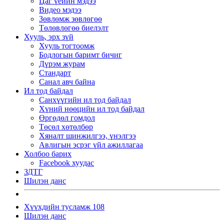
Цаг үеийн мэдээ
Видео мэдээ
Зөвлөмж зөвлөгөө
Төлөвлөгөө биелэлт
Хууль, эрх зүй
Хууль тогтоомж
Бодлогын баримт бичиг
Дүрэм журам
Стандарт
Санал авч байна
Ил тод байдал
Санхүүгийн ил тод байдал
Хүний нөөцийн ил тод байдал
Өргөдөл гомдол
Төсөл хөтөлбөр
Хяналт шинжилгээ, үнэлгээ
Авлигын эсрэг үйл ажиллагаа
Холбоо барих
Facebook хуудас
ЗДТГ
Шилэн данс
Хүүхдийн тусламж 108
Шилэн данс