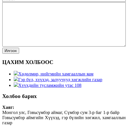
ЦАХИМ ХОЛБООС
Хөдөлмөр, нийгмийн хамгааллын яам
Гэр бүл, хүүхэд, залуучууд хөгжлийн газар
Хүүхдийн тусламжийн утас 108
Холбоо барих
Хаяг:
Монгол улс, Говьсүмбэр аймаг, Сүмбэр сум 3-р баг 1-р байр
Говьсүмбэр аймгийн Хүүхэд, гэр бүлийн хөгжил, хамгааллын
газар