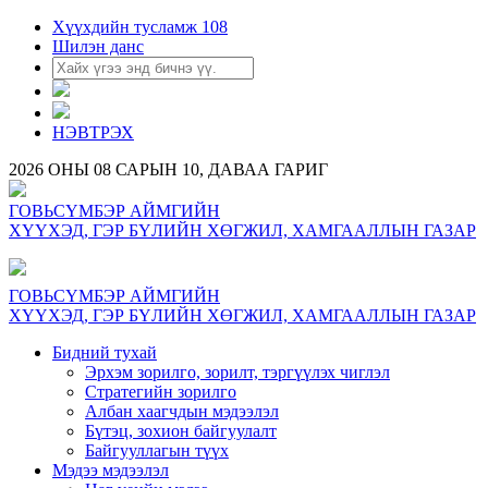
Хүүхдийн тусламж 108
Шилэн данс
НЭВТРЭХ
2026 ОНЫ 08 САРЫН 10, ДАВАА ГАРИГ
ГОВЬСҮМБЭР АЙМГИЙН
ХҮҮХЭД, ГЭР БҮЛИЙН ХӨГЖИЛ, ХАМГААЛЛЫН ГАЗАР
ГОВЬСҮМБЭР АЙМГИЙН
ХҮҮХЭД, ГЭР БҮЛИЙН ХӨГЖИЛ, ХАМГААЛЛЫН ГАЗАР
Бидний тухай
Эрхэм зорилго, зорилт, тэргүүлэх чиглэл
Стратегийн зорилго
Албан хаагчдын мэдээлэл
Бүтэц, зохион байгуулалт
Байгууллагын түүх
Мэдээ мэдээлэл