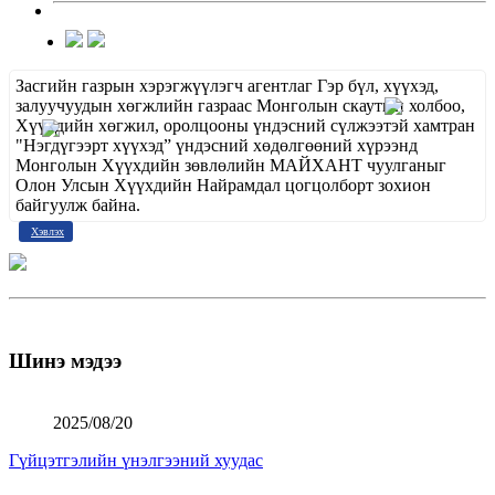
Засгийн газрын хэрэгжүүлэгч агентлаг Гэр бүл, хүүхэд,
залуучуудын хөгжлийн газраас Монголын скаутын холбоо,
Хүүхдийн хөгжил, оролцооны үндэсний сүлжээтэй хамтран
"Нэгдүгээрт хүүхэд” үндэсний хөдөлгөөний хүрээнд
Монголын Хүүхдийн зөвлөлийн МАЙХАНТ чуулганыг
Олон Улсын Хүүхдийн Найрамдал цогцолборт зохион
байгуулж байна.
Хэвлэх
Шинэ мэдээ
2025/08/20
Гүйцэтгэлийн үнэлгээний хуудас