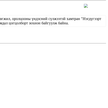
хөгжил, оролцооны үндэсний сүлжээтэй хамтран "Нэгдүгээрт
ал цогцолборт зохион байгуулж байна.