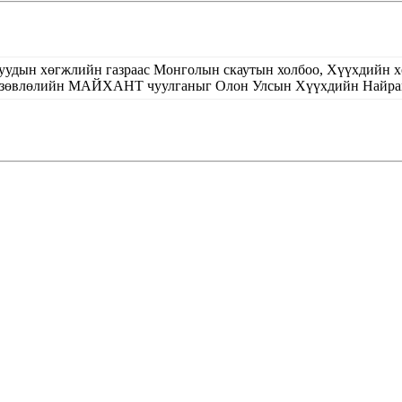
уучуудын хөгжлийн газраас Монголын скаутын холбоо, Хүүхдийн 
 зөвлөлийн МАЙХАНТ чуулганыг Олон Улсын Хүүхдийн Найрамд