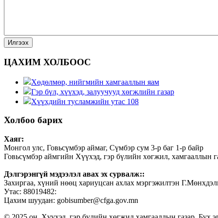
ЦАХИМ ХОЛБООС
Хөдөлмөр, нийгмийн хамгааллын яам
Гэр бүл, хүүхэд, залуучууд хөгжлийн газар
Хүүхдийн тусламжийн утас 108
Холбоо барих
Хаяг:
Монгол улс, Говьсүмбэр аймаг, Сүмбэр сум 3-р баг 1-р байр
Говьсүмбэр аймгийн Хүүхэд, гэр бүлийн хөгжил, хамгааллын г
Дэлгэрэнгүй мэдээлэл авах эх сурвалж::
Захиргаа, хүний нөөц хариуцсан ахлах мэргэжилтэн Г.Мөнхдэл
Утас: 88019482:
Цахим шуудан: gobisumber@cfga.gov.mn
© 2025 он. Хүүхэд, гэр бүлийн хөгжил хамгааллын газар. Бүх э