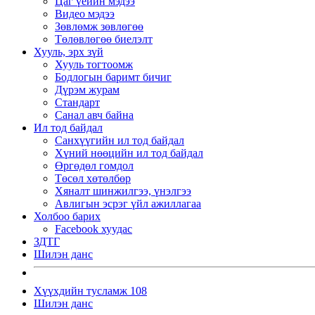
Цаг үеийн мэдээ
Видео мэдээ
Зөвлөмж зөвлөгөө
Төлөвлөгөө биелэлт
Хууль, эрх зүй
Хууль тогтоомж
Бодлогын баримт бичиг
Дүрэм журам
Стандарт
Санал авч байна
Ил тод байдал
Санхүүгийн ил тод байдал
Хүний нөөцийн ил тод байдал
Өргөдөл гомдол
Төсөл хөтөлбөр
Хяналт шинжилгээ, үнэлгээ
Авлигын эсрэг үйл ажиллагаа
Холбоо барих
Facebook хуудас
ЗДТГ
Шилэн данс
Хүүхдийн тусламж 108
Шилэн данс