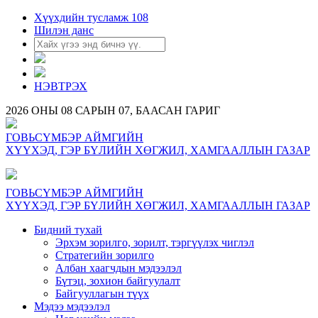
Хүүхдийн тусламж 108
Шилэн данс
НЭВТРЭХ
2026 ОНЫ 08 САРЫН 07, БААСАН ГАРИГ
ГОВЬСҮМБЭР АЙМГИЙН
ХҮҮХЭД, ГЭР БҮЛИЙН ХӨГЖИЛ, ХАМГААЛЛЫН ГАЗАР
ГОВЬСҮМБЭР АЙМГИЙН
ХҮҮХЭД, ГЭР БҮЛИЙН ХӨГЖИЛ, ХАМГААЛЛЫН ГАЗАР
Бидний тухай
Эрхэм зорилго, зорилт, тэргүүлэх чиглэл
Стратегийн зорилго
Албан хаагчдын мэдээлэл
Бүтэц, зохион байгуулалт
Байгууллагын түүх
Мэдээ мэдээлэл