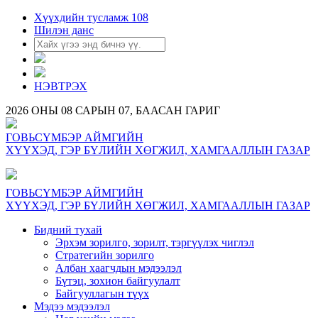
Хүүхдийн тусламж 108
Шилэн данс
НЭВТРЭХ
2026 ОНЫ 08 САРЫН 07, БААСАН ГАРИГ
ГОВЬСҮМБЭР АЙМГИЙН
ХҮҮХЭД, ГЭР БҮЛИЙН ХӨГЖИЛ, ХАМГААЛЛЫН ГАЗАР
ГОВЬСҮМБЭР АЙМГИЙН
ХҮҮХЭД, ГЭР БҮЛИЙН ХӨГЖИЛ, ХАМГААЛЛЫН ГАЗАР
Бидний тухай
Эрхэм зорилго, зорилт, тэргүүлэх чиглэл
Стратегийн зорилго
Албан хаагчдын мэдээлэл
Бүтэц, зохион байгуулалт
Байгууллагын түүх
Мэдээ мэдээлэл