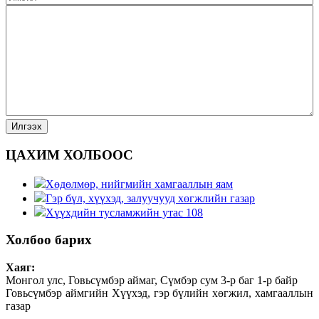
ЦАХИМ ХОЛБООС
Хөдөлмөр, нийгмийн хамгааллын яам
Гэр бүл, хүүхэд, залуучууд хөгжлийн газар
Хүүхдийн тусламжийн утас 108
Холбоо барих
Хаяг:
Монгол улс, Говьсүмбэр аймаг, Сүмбэр сум 3-р баг 1-р байр
Говьсүмбэр аймгийн Хүүхэд, гэр бүлийн хөгжил, хамгааллын
газар