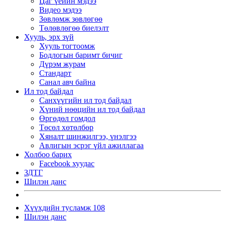
Цаг үеийн мэдээ
Видео мэдээ
Зөвлөмж зөвлөгөө
Төлөвлөгөө биелэлт
Хууль, эрх зүй
Хууль тогтоомж
Бодлогын баримт бичиг
Дүрэм журам
Стандарт
Санал авч байна
Ил тод байдал
Санхүүгийн ил тод байдал
Хүний нөөцийн ил тод байдал
Өргөдөл гомдол
Төсөл хөтөлбөр
Хяналт шинжилгээ, үнэлгээ
Авлигын эсрэг үйл ажиллагаа
Холбоо барих
Facebook хуудас
ЗДТГ
Шилэн данс
Хүүхдийн тусламж 108
Шилэн данс