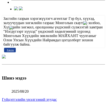
Засгийн газрын хэрэгжүүлэгч агентлаг Гэр бүл, хүүхэд,
залуучуудын хөгжлийн газраас Монголын скаутын холбоо,
Хүүхдийн хөгжил, оролцооны үндэсний сүлжээтэй хамтран
"Нэгдүгээрт хүүхэд” үндэсний хөдөлгөөний хүрээнд
Монголын Хүүхдийн зөвлөлийн МАЙХАНТ чуулганыг
Олон Улсын Хүүхдийн Найрамдал цогцолборт зохион
байгуулж байна.
Хэвлэх
Шинэ мэдээ
2025/08/20
Гүйцэтгэлийн үнэлгээний хуудас