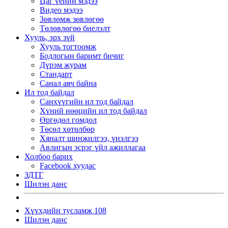
Цаг үеийн мэдээ
Видео мэдээ
Зөвлөмж зөвлөгөө
Төлөвлөгөө биелэлт
Хууль, эрх зүй
Хууль тогтоомж
Бодлогын баримт бичиг
Дүрэм журам
Стандарт
Санал авч байна
Ил тод байдал
Санхүүгийн ил тод байдал
Хүний нөөцийн ил тод байдал
Өргөдөл гомдол
Төсөл хөтөлбөр
Хяналт шинжилгээ, үнэлгээ
Авлигын эсрэг үйл ажиллагаа
Холбоо барих
Facebook хуудас
ЗДТГ
Шилэн данс
Хүүхдийн тусламж 108
Шилэн данс