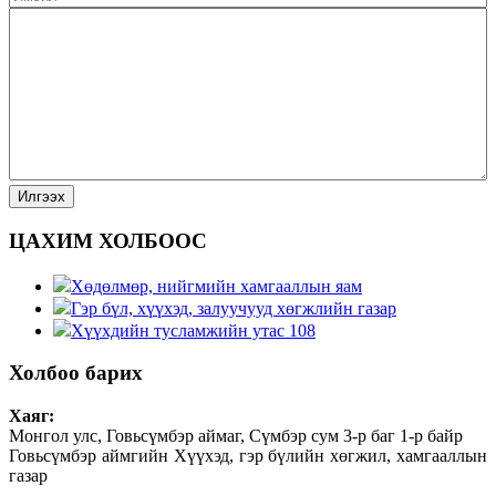
ЦАХИМ ХОЛБООС
Хөдөлмөр, нийгмийн хамгааллын яам
Гэр бүл, хүүхэд, залуучууд хөгжлийн газар
Хүүхдийн тусламжийн утас 108
Холбоо барих
Хаяг:
Монгол улс, Говьсүмбэр аймаг, Сүмбэр сум 3-р баг 1-р байр
Говьсүмбэр аймгийн Хүүхэд, гэр бүлийн хөгжил, хамгааллын
газар