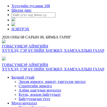
Хүүхдийн тусламж 108
Шилэн данс
НЭВТРЭХ
2026 ОНЫ 08 САРЫН 08, БЯМБА ГАРИГ
ГОВЬСҮМБЭР АЙМГИЙН
ХҮҮХЭД, ГЭР БҮЛИЙН ХӨГЖИЛ, ХАМГААЛЛЫН ГАЗАР
ГОВЬСҮМБЭР АЙМГИЙН
ХҮҮХЭД, ГЭР БҮЛИЙН ХӨГЖИЛ, ХАМГААЛЛЫН ГАЗАР
Бидний тухай
Эрхэм зорилго, зорилт, тэргүүлэх чиглэл
Стратегийн зорилго
Албан хаагчдын мэдээлэл
Бүтэц, зохион байгуулалт
Байгууллагын түүх
Мэдээ мэдээлэл