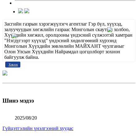
Засгийн газрын хэрэгжүүлэгч агентлаг Гэр бүл, хүүхэд,
залуучуудын хөгжлийн газраас Монголын скаутын холбоо,
Хүүхдийн хөгжил, оролцооны үндэсний сүлжээтэй хамтран
"Нэгдүгээрт хүүхэд” үндэсний хөдөлгөөний хүрээнд
Монголын Хүүхдийн зөвлөлийн МАЙХАНТ чуулганыг
Олон Улсын Хүүхдийн Найрамдал цогцолборт зохион
байгуулж байна.
Хэвлэх
Шинэ мэдээ
2025/08/20
Гүйцэтгэлийн үнэлгээний хуудас